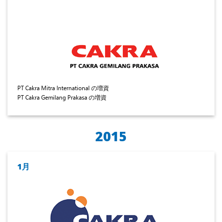
PT Cakra Mitra International の増資
PT Cakra Gemilang Prakasa の増資
2015
1月